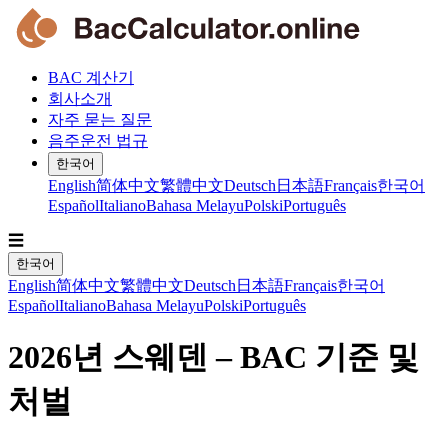
BAC 계산기
회사소개
자주 묻는 질문
음주운전 법규
한국어
English
简体中文
繁體中文
Deutsch
日本語
Français
한국어
Español
Italiano
Bahasa Melayu
Polski
Português
☰
한국어
English
简体中文
繁體中文
Deutsch
日本語
Français
한국어
Español
Italiano
Bahasa Melayu
Polski
Português
2026년 스웨덴 – BAC 기준 및
처벌