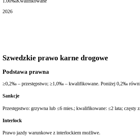
1.00‰
Kwalifikowane
2026
Szwedzkie prawo karne drogowe
Podstawa prawna
≥0,2‰ – przestępstwo; ≥1,0‰ – kwalifikowane. Poniżej 0,2‰ równie
Sankcje
Przestępstwo: grzywna lub ≤6 mies.; kwalifikowane: ≤2 lata; częsty 
Interlock
Prawo jazdy warunkowe z interlockiem możliwe.