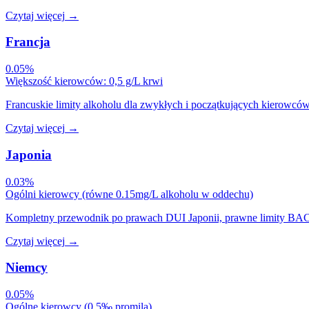
Czytaj więcej
→
Francja
0.05%
Większość kierowców: 0,5 g/L krwi
Francuskie limity alkoholu dla zwykłych i początkujących kierowcó
Czytaj więcej
→
Japonia
0.03%
Ogólni kierowcy (równe 0.15mg/L alkoholu w oddechu)
Kompletny przewodnik po prawach DUI Japonii, prawne limity BAC (
Czytaj więcej
→
Niemcy
0.05%
Ogólne kierowcy (0.5‰ promila)