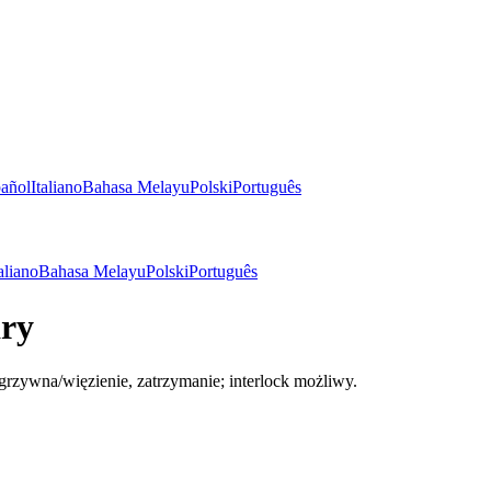
añol
Italiano
Bahasa Melayu
Polski
Português
aliano
Bahasa Melayu
Polski
Português
ary
rzywna/więzienie, zatrzymanie; interlock możliwy.