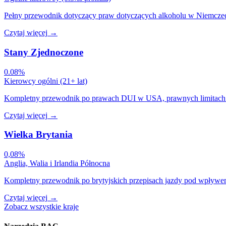
Pełny przewodnik dotyczący praw dotyczących alkoholu w Niemczech
Czytaj więcej
→
Stany Zjednoczone
0.08%
Kierowcy ogólni (21+ lat)
Kompletny przewodnik po prawach DUI w USA, prawnych limitach B
Czytaj więcej
→
Wielka Brytania
0,08%
Anglia, Walia i Irlandia Północna
Kompletny przewodnik po brytyjskich przepisach jazdy pod wpływe
Czytaj więcej
→
Zobacz wszystkie kraje