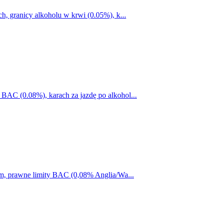
, granicy alkoholu w krwi (0.05%), k...
AC (0.08%), karach za jazdę po alkohol...
m, prawne limity BAC (0,08% Anglia/Wa...