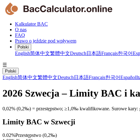
Kalkulator BAC
O nas
FAQ
Prawo o jeździe pod wpływem
Polski
English
简体中文
繁體中文
Deutsch
日本語
Français
한국어
Esp
☰
Polski
English
简体中文
繁體中文
Deutsch
日本語
Français
한국어
Español
It
2026 Szwecja – Limity BAC i k
0,02% (0,2‰) = przestępstwo; ≥1,0‰ kwalifikowane. Surowe kary: g
Limity BAC w Szwecji
0.02%
Przestępstwo (0,2‰)