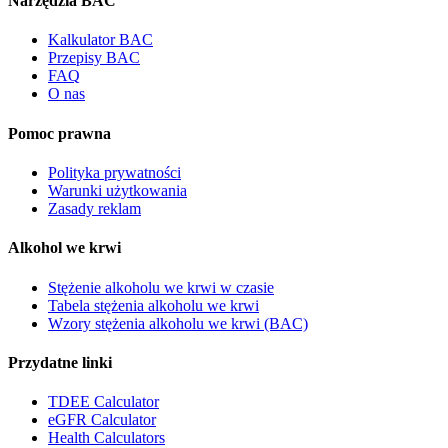
Narzędzia BAC
Kalkulator BAC
Przepisy BAC
FAQ
O nas
Pomoc prawna
Polityka prywatności
Warunki użytkowania
Zasady reklam
Alkohol we krwi
Stężenie alkoholu we krwi w czasie
Tabela stężenia alkoholu we krwi
Wzory stężenia alkoholu we krwi (BAC)
Przydatne linki
TDEE Calculator
eGFR Calculator
Health Calculators