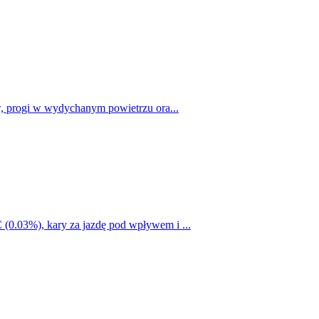
w, progi w wydychanym powietrzu ora...
0.03%), kary za jazdę pod wpływem i ...