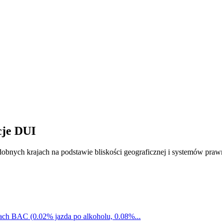
cje DUI
obnych krajach na podstawie bliskości geograficznej i systemów praw
ch BAC (0.02% jazda po alkoholu, 0.08%...