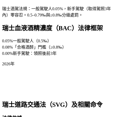
瑞士酒駕法規：一般駕駛人0.05%，新手駕駛（取得駕照3年
內）零容忍。0.5–0.79‰與≥0.8‰分級處罰。
瑞士血液酒精濃度（BAC）法律框架
0.05%
一般駕駛人（0.5‰）
0.08%
「合格酒醉」門檻（≥0.8‰）
0.00%
新手駕駛：領照後前3年
2026年
瑞士道路交通法（SVG）及相關命令