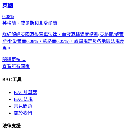
英國
0.08%
英格蘭、威爾斯和北愛爾蘭
詳細解讀英國酒後駕車法律，血液酒精濃度標準(英格蘭/威爾
斯/北愛爾蘭0.08%，蘇格蘭0.05%)，處罰規定及各地區法規差
異。
閱讀更多
→
查看所有國家
BAC工具
BAC計算器
BAC法規
常見問題
關於我們
法律支援