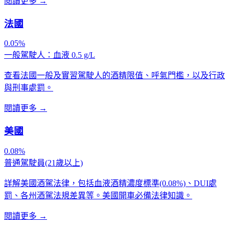
閱讀更多
→
法國
0.05%
一般駕駛人：血液 0.5 g/L
查看法國一般及實習駕駛人的酒精限值、呼氣門檻，以及行政
與刑事處罰。
閱讀更多
→
美國
0.08%
普通駕駛員(21歲以上)
詳解美國酒駕法律，包括血液酒精濃度標準(0.08%)、DUI處
罰、各州酒駕法規差異等。美國開車必備法律知識。
閱讀更多
→