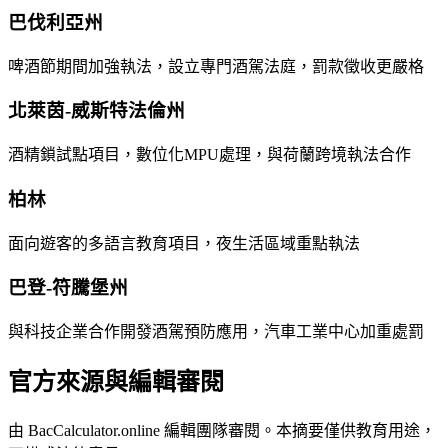
巴伐利亞州
啤酒節期間加強執法，設立專門酒駕法庭，罰款徵收更嚴格
北萊茵-威斯特法倫州
酒精鎖試點項目，數位化MPU處理，與荷蘭跨境執法合作
柏林
面向遊客的多語言教育項目，夜生活區域重點執法
巴登-符騰堡州
與科技企業合作開發酒駕預防應用，汽車工業中心加重處罰
官方來源與編輯審閱
由 BacCalculator.online 編輯團隊審閱。本摘要僅供教育用途，