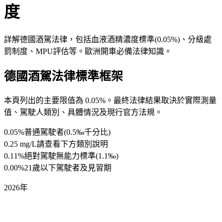
度
詳解德國酒駕法律，包括血液酒精濃度標準(0.05%)、分級處
罰制度、MPU評估等。歐洲開車必備法律知識。
德國酒駕法律標準框架
本頁列出的主要限值為 0.05%。最終法律結果取決於實際測量
值、駕駛人類別、具體情況及現行官方法規。
0.05%
普通駕駛者(0.5‰千分比)
0.25 mg/L
請查看下方類別說明
0.11%
絕對駕駛無能力標準(1.1‰)
0.00%
21歲以下駕駛者及見習期
2026年