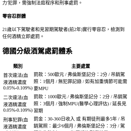
力'犯罪，需強制法庭程序和刑事處罰。
零容忍群體
21歲以下駕駛者和見習期駕駛者(前2年)實行零容忍，檢測到
任何酒精立即處罰。
德國分級酒駕處罰體系
類別
主要處置
罰款：500歐元 / 弗倫斯堡記分：2分 / 吊銷駕
首次違法(血
照：1個月 / 無犯罪記錄 / 如有加重情節可能需
液酒精濃度
0.05%-0.109%)
要MPU
罰款：1000歐元 / 弗倫斯堡記分：2分 / 吊銷駕
二次違法(血
照：3個月 / 強制MPU(醫學心理評估) / 延長見
液酒精濃度
0.05%-0.109%)
習期
罰金：30-360日收入 或 有期徒刑最多5年 / 吊
刑事犯罪(血
銷駕照：最少6個月 / 弗倫斯堡記分：3分 / 駕
液酒精濃度