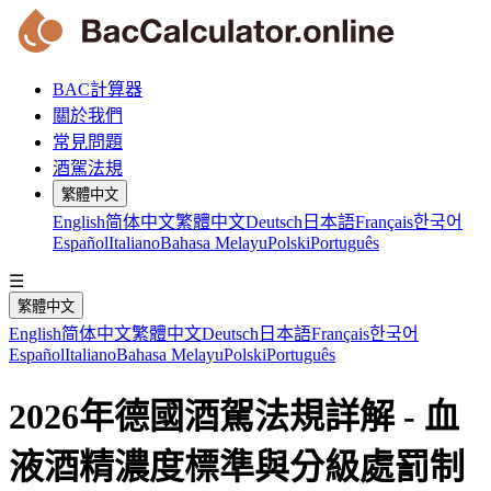
BAC計算器
關於我們
常見問題
酒駕法規
繁體中文
English
简体中文
繁體中文
Deutsch
日本語
Français
한국어
Español
Italiano
Bahasa Melayu
Polski
Português
☰
繁體中文
English
简体中文
繁體中文
Deutsch
日本語
Français
한국어
Español
Italiano
Bahasa Melayu
Polski
Português
2026年德國酒駕法規詳解 - 血
液酒精濃度標準與分級處罰制