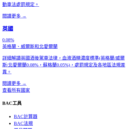
動車法處罰規定。
閱讀更多
→
英國
0.08%
英格蘭、威爾斯和北愛爾蘭
詳細解讀英國酒後駕車法律，血液酒精濃度標準(英格蘭/威爾
斯/北愛爾蘭0.08%，蘇格蘭0.05%)，處罰規定及各地區法規差
異。
閱讀更多
→
查看所有國家
BAC工具
BAC計算器
BAC法規