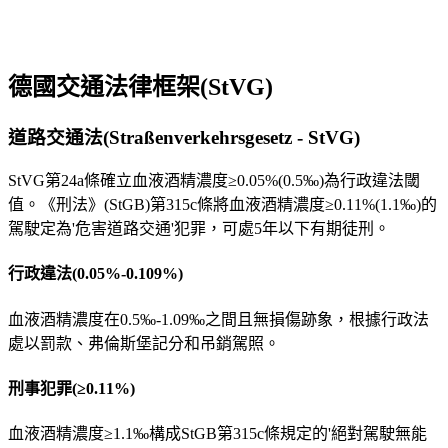
德國交通法律框架(StVG)
道路交通法(Straßenverkehrsgesetz - StVG)
StVG第24a條確立血液酒精濃度≥0.05%(0.5‰)為行政違法閾
值。《刑法》(StGB)第315c條將血液酒精濃度≥0.11%(1.1‰)的
駕駛定為'危害道路交通'犯罪，可處5年以下有期徒刑。
行政違法(0.05%-0.109%)
血液酒精濃度在0.5‰-1.09‰之間且無損傷跡象，根據行政法
處以罰款、弗倫斯堡記分和吊銷駕照。
刑事犯罪(≥0.11%)
血液酒精濃度≥1.1‰構成StGB第315c條規定的'絕對駕駛無能