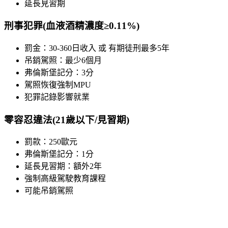
延長見習期
刑事犯罪(血液酒精濃度≥0.11%)
罰金：30-360日收入 或 有期徒刑最多5年
吊銷駕照：最少6個月
弗倫斯堡記分：3分
駕照恢復強制MPU
犯罪記錄影響就業
零容忍違法(21歲以下/見習期)
罰款：250歐元
弗倫斯堡記分：1分
延長見習期：額外2年
強制高級駕駛教育課程
可能吊銷駕照