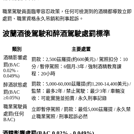
職業駕駛員面臨零容忍政策，任何可檢測到的酒精都導致立即
處罰、職業資格永久吊銷和刑事起訴。
波蘭酒後駕駛和醉酒駕駛處罰標準
類別
主要處置
酒精影響處
罰款：2,500茲羅提(約600美元) / 駕照扣分：10
罰(BAC
分 / 暫停駕照：6個月-3年 / 強制酒精教育課
0.02% -
程：20小時
0.049%)
罰款：5,000-60,000茲羅提(約1,200-14,400美元) /
醉酒狀態處
監禁：最多2年 / 禁止駕駛：最少3年 / 車輛沒
罰(BAC
≥0.05%)
收：可能實施並拍賣 / 永久刑事記錄
職業駕駛員
立即暫停駕照 / 罰款：最低5,000茲羅提 / 永久禁
處罰(任何
止職業駕照 / 刑事起訴必然
BAC)
酒精影響處罰(BAC 0.02% - 0.049%)