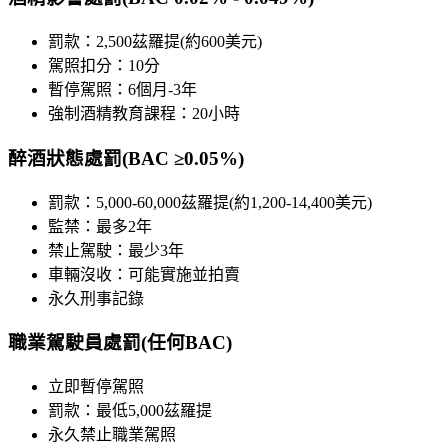
罰款：2,500茲羅提(約600美元)
駕照扣分：10分
暫停駕照：6個月-3年
強制酒精教育課程：20小時
醉酒狀態處罰(BAC ≥0.05%)
罰款：5,000-60,000茲羅提(約1,200-14,400美元)
監禁：最多2年
禁止駕駛：最少3年
車輛沒收：可能實施並拍賣
永久刑事記錄
職業駕駛員處罰(任何BAC)
立即暫停駕照
罰款：最低5,000茲羅提
永久禁止職業駕照