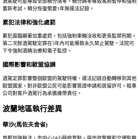
酒駕駛可能導致全部積分清零。積分歸零導致駕照暫停和強制
重新考試。積分恢復需要1年無違法記錄。
累犯法律和強化處罰
累犯面臨顯著加重處罰，包括強制車輛沒收和更長監禁刑期。
第二次醉酒駕駛定罪在5年內可能導致永久禁止駕駛。法院可
下令強制酒精治療和電子監控。
國際影響和歐盟協調
酒駕定罪影響整個歐盟的駕駛特權，違法記錄自動轉移到其他
歐盟國家。對非歐盟公民可能影響簽證申請和居留許可。租車
公司對客戶酒駕行為承擔連帶責任。
波蘭地區執行差異
華沙(馬佐夫舍省)
首都加強執法，市中心24小時檢查點，與市政警察和交通監察