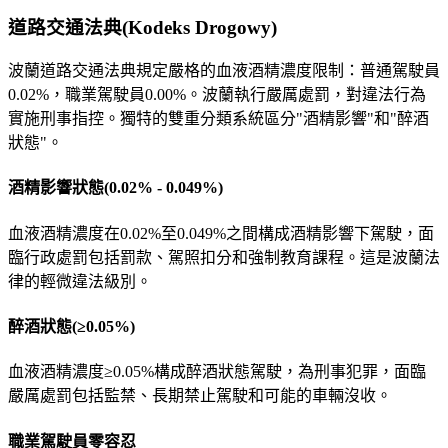
道路交通法典(Kodeks Drogowy)
波蘭道路交通法典規定嚴格的血液酒精濃度限制：普通駕駛員
0.02%，職業駕駛員0.00%。波蘭執行嚴厲處罰，對違法行為
實施刑事指控。獨特的雙重分類系統區分"酒精影響"和"醉酒
狀態"。
酒精影響狀態(0.02% - 0.049%)
血液酒精濃度在0.02%至0.049%之間構成酒精影響下駕駛，面
臨行政處罰包括罰款、駕照扣分和強制教育課程。這是波蘭法
律的輕微違法級別。
醉酒狀態(≥0.05%)
血液酒精濃度≥0.05%構成醉酒狀態駕駛，為刑事犯罪，面臨
嚴厲處罰包括監禁、長期禁止駕駛和可能的車輛沒收。
職業駕駛員零容忍