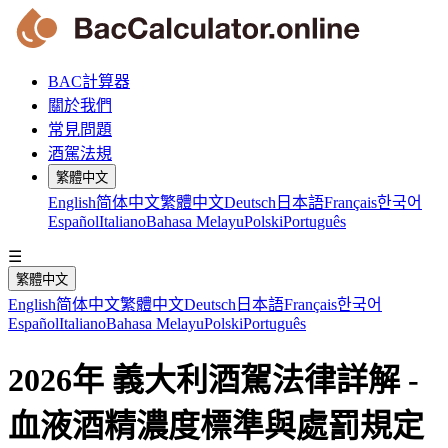
BAC計算器
關於我們
常見問題
酒駕法規
繁體中文
English
简体中文
繁體中文
Deutsch
日本語
Français
한국어
Español
Italiano
Bahasa Melayu
Polski
Português
☰
繁體中文
English
简体中文
繁體中文
Deutsch
日本語
Français
한국어
Español
Italiano
Bahasa Melayu
Polski
Português
2026年 義大利酒駕法律詳解 -
血液酒精濃度標準與處罰規定