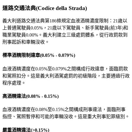
道路交通法典(Codice della Strada)
義大利道路交通法典第186條規定血液酒精濃度限制：21歲以
上普通駕駛員0.05%，21歳以下駕駛員、新手駕駛員(前3年)和
職業駕駛員0.00%。義大利建立三級處罰體系，從行政罰款到
刑事起訴和車輛沒收。
標準酒精限制違章(0.05% - 0.079%)
血液酒精濃度在0.05%至0.079%之間構成行政違章，面臨罰款
和駕照扣分。這是義大利酒駕處罰的初級階段，主要通過行政
程序處理。
高酒精違法(0.08% - 0.15%)
血液酒精濃度在0.08%至0.15%之間構成刑事違法，面臨刑事
指控、駕照暫停和可能的車輛沒收。這是重大刑事犯罪級別。
嚴重酒精違法(>0.15%)