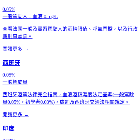
0.05%
一般駕駛人：血液 0.5 g/L
查看法國一般及實習駕駛人的酒精限值、呼氣門檻，以及行政
與刑事處罰。
閱讀更多
→
西班牙
0.05%
一般駕駛員
西班牙酒駕法律完全指南，血液酒精濃度法定基準(一般駕駛
員0.05%，初學者0.03%)，處罰及西班牙交通法相關規定。
閱讀更多
→
印度