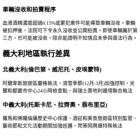
車輛沒收和拍賣程序
血液酒精濃度超過0.15%或累犯案件可能導致車輛沒收。車輛
被扣押後，法院可下令永久沒收並公開拍賣。即使車輛屬於第
三方，也可能被沒收，除非能證明不知情且未參與違法行為。
義大利地區執行差異
北義大利(倫巴第、威尼托、皮埃蒙特)
阿爾卑斯旅遊區嚴格執法，滑雪季節(12月-3月)加強控制，米
蘭和都靈市中心24小時檢查點，與瑞士奧地利邊境聯合執法
中義大利(托斯卡尼、拉齊奧、翁布里亞)
羅馬和佛羅倫薩歷史中心保護、酒莊和美食旅遊區特別監管、
藝術節和文化活動期間加強巡邏，梵蒂岡周邊特殊執法