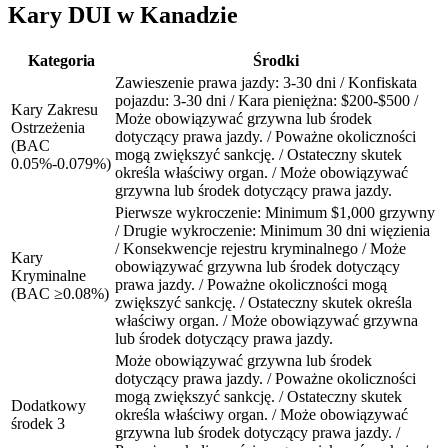
Kary DUI w Kanadzie
Kategoria
Środki
Zawieszenie prawa jazdy: 3-30 dni / Konfiskata
pojazdu: 3-30 dni / Kara pieniężna: $200-$500 /
Kary Zakresu
Może obowiązywać grzywna lub środek
Ostrzeżenia
dotyczący prawa jazdy. / Poważne okoliczności
(BAC
mogą zwiększyć sankcję. / Ostateczny skutek
0.05%-0.079%)
określa właściwy organ. / Może obowiązywać
grzywna lub środek dotyczący prawa jazdy.
Pierwsze wykroczenie: Minimum $1,000 grzywny
/ Drugie wykroczenie: Minimum 30 dni więzienia
/ Konsekwencje rejestru kryminalnego / Może
Kary
obowiązywać grzywna lub środek dotyczący
Kryminalne
prawa jazdy. / Poważne okoliczności mogą
(BAC ≥0.08%)
zwiększyć sankcję. / Ostateczny skutek określa
właściwy organ. / Może obowiązywać grzywna
lub środek dotyczący prawa jazdy.
Może obowiązywać grzywna lub środek
dotyczący prawa jazdy. / Poważne okoliczności
mogą zwiększyć sankcję. / Ostateczny skutek
Dodatkowy
określa właściwy organ. / Może obowiązywać
środek 3
grzywna lub środek dotyczący prawa jazdy. /