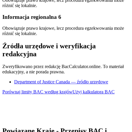
Obowiązuje prawo krajowe, lecz procedura egzekwowania może
różnić się lokalnie.
Informacja regionalna 6
Obowiązuje prawo krajowe, lecz procedura egzekwowania może
różnić się lokalnie.
Źródła urzędowe i weryfikacja
redakcyjna
Zweryfikowano przez redakcję BacCalculator.online. To materiał
edukacyjny, a nie porada prawna.
Department of Justice Canada — źródło urzędowe
Porównaj limity BAC według krajów
Użyj kalkulatora BAC
Powiązane Kraje - Przepisy BAC i