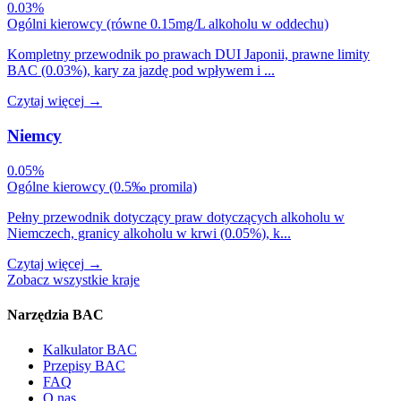
0.03%
Ogólni kierowcy (równe 0.15mg/L alkoholu w oddechu)
Kompletny przewodnik po prawach DUI Japonii, prawne limity
BAC (0.03%), kary za jazdę pod wpływem i ...
Czytaj więcej
→
Niemcy
0.05%
Ogólne kierowcy (0.5‰ promila)
Pełny przewodnik dotyczący praw dotyczących alkoholu w
Niemczech, granicy alkoholu w krwi (0.05%), k...
Czytaj więcej
→
Zobacz wszystkie kraje
Narzędzia BAC
Kalkulator BAC
Przepisy BAC
FAQ
O nas