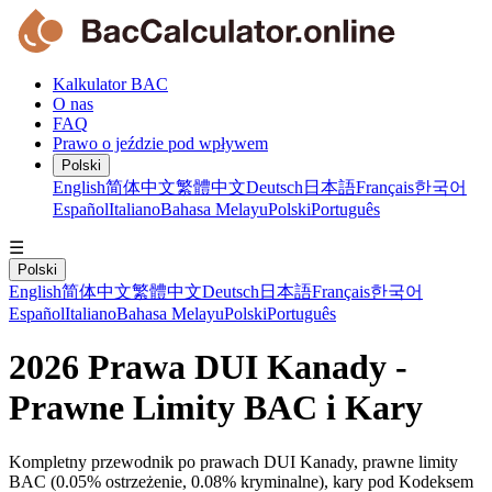
Kalkulator BAC
O nas
FAQ
Prawo o jeździe pod wpływem
Polski
English
简体中文
繁體中文
Deutsch
日本語
Français
한국어
Español
Italiano
Bahasa Melayu
Polski
Português
☰
Polski
English
简体中文
繁體中文
Deutsch
日本語
Français
한국어
Español
Italiano
Bahasa Melayu
Polski
Português
2026 Prawa DUI Kanady -
Prawne Limity BAC i Kary
Kompletny przewodnik po prawach DUI Kanady, prawne limity
BAC (0.05% ostrzeżenie, 0.08% kryminalne), kary pod Kodeksem