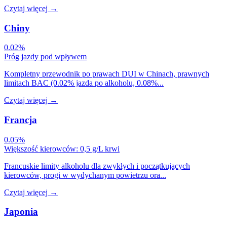
Czytaj więcej
→
Chiny
0.02%
Próg jazdy pod wpływem
Kompletny przewodnik po prawach DUI w Chinach, prawnych
limitach BAC (0.02% jazda po alkoholu, 0.08%...
Czytaj więcej
→
Francja
0.05%
Większość kierowców: 0,5 g/L krwi
Francuskie limity alkoholu dla zwykłych i początkujących
kierowców, progi w wydychanym powietrzu ora...
Czytaj więcej
→
Japonia