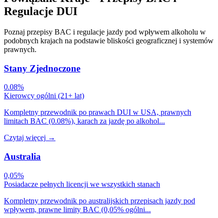
Regulacje DUI
Poznaj przepisy BAC i regulacje jazdy pod wpływem alkoholu w
podobnych krajach na podstawie bliskości geograficznej i systemów
prawnych.
Stany Zjednoczone
0.08%
Kierowcy ogólni (21+ lat)
Kompletny przewodnik po prawach DUI w USA, prawnych
limitach BAC (0.08%), karach za jazdę po alkohol...
Czytaj więcej
→
Australia
0,05%
Posiadacze pełnych licencji we wszystkich stanach
Kompletny przewodnik po australijskich przepisach jazdy pod
wpływem, prawne limity BAC (0,05% ogólni...