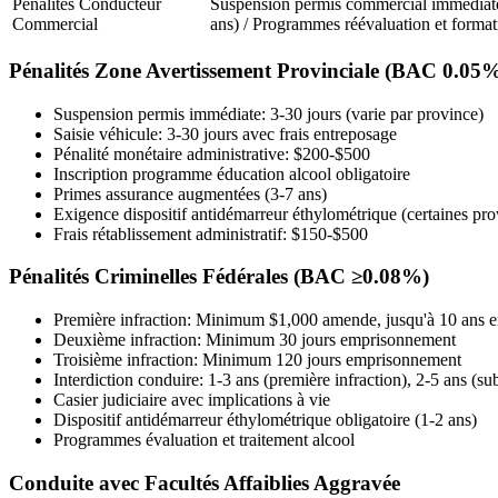
Pénalités Conducteur
Suspension permis commercial immédiate (
Commercial
ans) / Programmes réévaluation et format
Pénalités Zone Avertissement Provinciale (BAC 0.0
Suspension permis immédiate: 3-30 jours (varie par province)
Saisie véhicule: 3-30 jours avec frais entreposage
Pénalité monétaire administrative: $200-$500
Inscription programme éducation alcool obligatoire
Primes assurance augmentées (3-7 ans)
Exigence dispositif antidémarreur éthylométrique (certaines pro
Frais rétablissement administratif: $150-$500
Pénalités Criminelles Fédérales (BAC ≥0.08%)
Première infraction: Minimum $1,000 amende, jusqu'à 10 ans
Deuxième infraction: Minimum 30 jours emprisonnement
Troisième infraction: Minimum 120 jours emprisonnement
Interdiction conduire: 1-3 ans (première infraction), 2-5 ans (s
Casier judiciaire avec implications à vie
Dispositif antidémarreur éthylométrique obligatoire (1-2 ans)
Programmes évaluation et traitement alcool
Conduite avec Facultés Affaiblies Aggravée