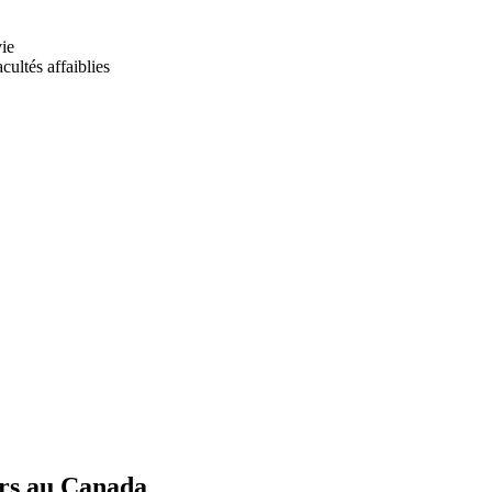
ie
ultés affaiblies
rs au Canada