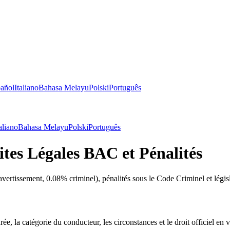
añol
Italiano
Bahasa Melayu
Polski
Português
aliano
Bahasa Melayu
Polski
Português
tes Légales BAC et Pénalités
rtissement, 0.08% criminel), pénalités sous le Code Criminel et législ
e, la catégorie du conducteur, les circonstances et le droit officiel en 