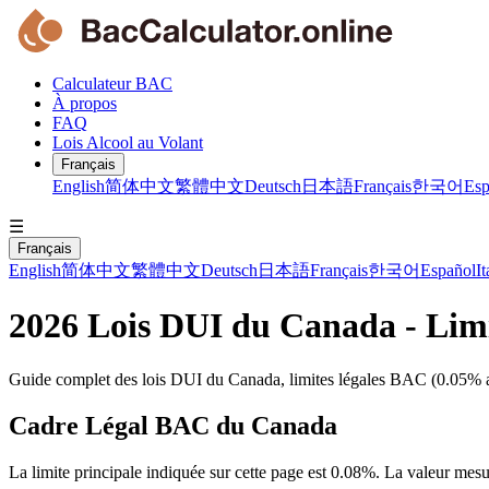
Calculateur BAC
À propos
FAQ
Lois Alcool au Volant
Français
English
简体中文
繁體中文
Deutsch
日本語
Français
한국어
Esp
☰
Français
English
简体中文
繁體中文
Deutsch
日本語
Français
한국어
Español
It
2026 Lois DUI du Canada - Limi
Guide complet des lois DUI du Canada, limites légales BAC (0.05% ave
Cadre Légal BAC du Canada
La limite principale indiquée sur cette page est 0.08%. La valeur mesuré