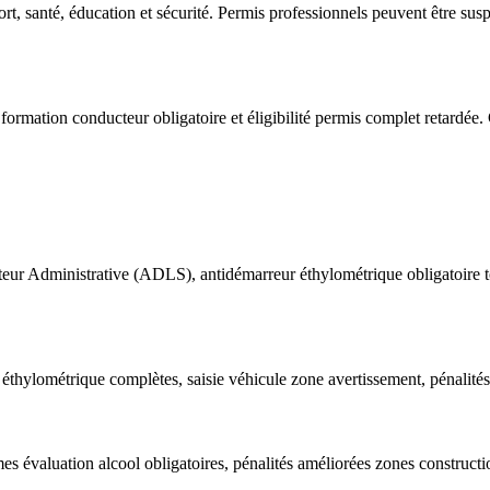
, santé, éducation et sécurité. Permis professionnels peuvent être susp
 formation conducteur obligatoire et éligibilité permis complet retard
eur Administrative (ADLS), antidémarreur éthylométrique obligatoire t
thylométrique complètes, saisie véhicule zone avertissement, pénalités
s évaluation alcool obligatoires, pénalités améliorées zones constructi