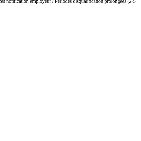
s notification employeur / Périodes disqualification prolongées (2-5