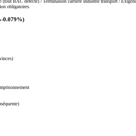
tout BAC détecté) / Terminaison carrière industrie transport / Exigence
ion obligatoires
5%-0.079%)
vinces)
 emprisonnement
ubséquente)