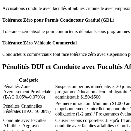
Accusations conduite avec facultés affaiblies criminelle avec emprisonn
Tolérance Zéro pour Permis Conducteur Gradué (GDL)
Tolérance zéro absolue pour conducteurs débutants sous programmes
Tolérance Zéro Véhicule Commercial
Conducteurs commerciaux font face tolérance zéro avec suspension per
Pénalités DUI et Conduite avec Facultés A
Catégorie
Pénalités Zone
Suspension permis immédiate: 3-30 jours (
Avertissement Provinciale
programme éducation alcool obligatoire / 
(BAC 0.05%-0.079%)
administratif: $150-$500
Première infraction: Minimum $1,000 am
Pénalités Criminelles
emprisonnement / Interdiction conduire: 1
Fédérales (BAC ≥0.08%)
obligatoire (1-2 ans) / Programmes évalua
Conduite avec Facultés
Causer lésions corporelles: Jusqu'à 14 a
Affaiblies Aggravée
conduite avec facultés affaiblies / Confi