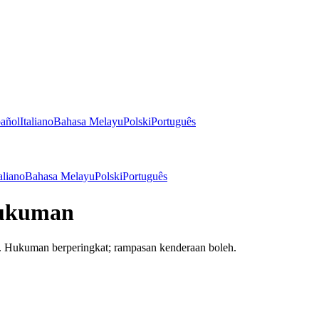
añol
Italiano
Bahasa Melayu
Polski
Português
aliano
Bahasa Melayu
Polski
Português
hukuman
 Hukuman berperingkat; rampasan kenderaan boleh.