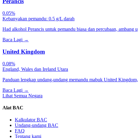
Perancis
0.05%
Kebanyakan pemandu: 0.5 g/L darah
Had alkohol Perancis untuk pemandu biasa dan percubaan, ambang uji
Baca Lagi
→
United Kingdom
0.08%
England, Wales dan Ireland Utara
Panduan lengkap undang-undang memandu mabuk United Kingdom, h
Baca Lagi
→
Lihat Semua Negara
Alat BAC
Kalkulator BAC
Undang-undang BAC
FAQ
Tentang kami