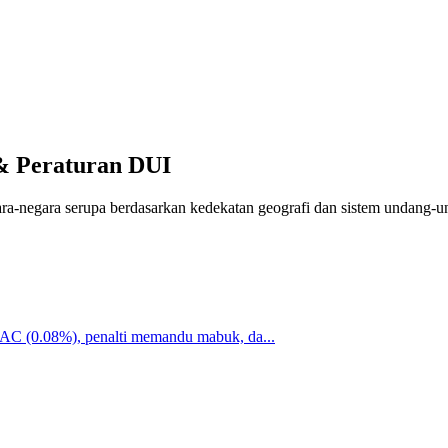
& Peraturan DUI
-negara serupa berdasarkan kedekatan geografi dan sistem undang-u
AC (0.08%), penalti memandu mabuk, da...