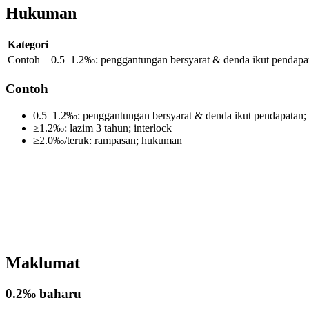
Hukuman
Kategori
Contoh
0.5–1.2‰: penggantungan bersyarat & denda ikut pendapata
Contoh
0.5–1.2‰: penggantungan bersyarat & denda ikut pendapatan; 
≥1.2‰: lazim 3 tahun; interlock
≥2.0‰/teruk: rampasan; hukuman
Maklumat
0.2‰ baharu