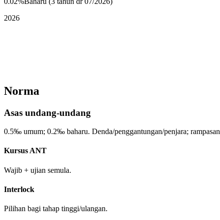
0.02%
Baharu (3 tahun dr 07/2026)
2026
Norma
Asas undang‑undang
0.5‰ umum; 0.2‰ baharu. Denda/penggantungan/penjara; rampasan u
Kursus ANT
Wajib + ujian semula.
Interlock
Pilihan bagi tahap tinggi/ulangan.