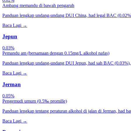
0.02%
Ambang memandu di bawah pengaruh
Panduan lengkap undang-undang DUI China, had legal BAC (0.02
Baca Lagi
→
Jepun
0.03%
Pemandu am (bersamaan dengan 0.15mg/L alkohol nafas)
Panduan lengkap undang-undang DUI Jepun, had sah BAC (0.03%), p
Baca Lagi
→
Jerman
0.05%
Pengemudi umum (0.5‰ promille)
Panduan lengkap tentang peraturan alkohol di jalan di Jerman, had bat
Baca Lagi
→