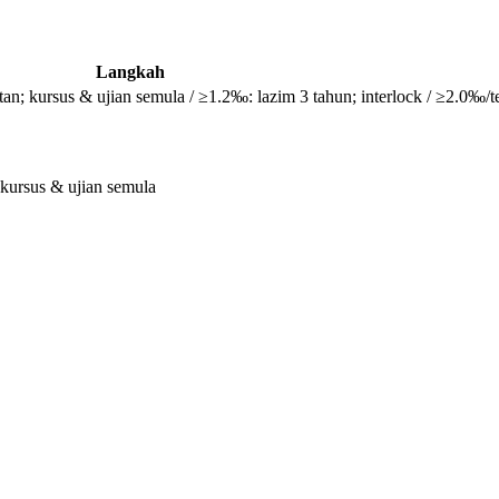
Langkah
n; kursus & ujian semula / ≥1.2‰: lazim 3 tahun; interlock / ≥2.0‰/
kursus & ujian semula