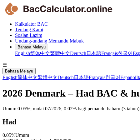
Kalkulator BAC
Tentang Kami
Soalan Lazim
Undang-undang Memandu Mabuk
Bahasa Melayu
English
简体中文
繁體中文
Deutsch
日本語
Français
한국어
Esp
☰
Bahasa Melayu
English
简体中文
繁體中文
Deutsch
日本語
Français
한국어
Español
It
2026 Denmark – Had BAC & 
Umum 0.05%; mulai 07/2026, 0.02% bagi pemandu baharu (3 tahun).
Had
0.05%
Umum