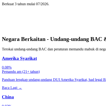
Berkuat 3 tahun mulai 07/2026.
Negara Berkaitan - Undang-undang BAC 
Terokai undang-undang BAC dan peraturan memandu mabuk di negara
Amerika Syarikat
0.08%
Pemandu am (21+ tahun)
Panduan lengkap undang-undang DUI Amerika Syarikat, had legal B
Baca Lagi
→
China