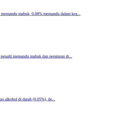
% memandu mabuk, 0.08% memandu dalam kea...
enalti memandu mabuk dan peraturan di...
as alkohol di darah (0.05%), de...