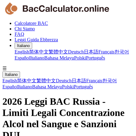
Calcolatore BAC
Chi Siamo
FAQ
Leggi Guida Ebbrezza
Italiano
English
简体中文
繁體中文
Deutsch
日本語
Français
한국어
Español
Italiano
Bahasa Melayu
Polski
Português
☰
Italiano
English
简体中文
繁體中文
Deutsch
日本語
Français
한국어
Español
Italiano
Bahasa Melayu
Polski
Português
2026 Leggi BAC Russia -
Limiti Legali Concentrazione
Alcol nel Sangue e Sanzioni
DUI