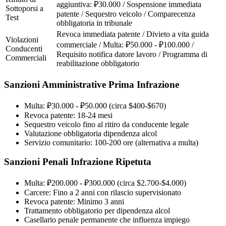
aggiuntiva: ₽30.000 / Sospensione immediata
Sottoporsi a
patente / Sequestro veicolo / Comparecenza
Test
obbligatoria in tribunale
Revoca immediata patente / Divieto a vita guida
Violazioni
commerciale / Multa: ₽50.000 - ₽100.000 /
Conducenti
Requisito notifica datore lavoro / Programma di
Commerciali
reabilitazione obbligatorio
Sanzioni Amministrative Prima Infrazione
Multa: ₽30.000 - ₽50.000 (circa $400-$670)
Revoca patente: 18-24 mesi
Sequestro veicolo fino al ritiro da conducente legale
Valutazione obbligatoria dipendenza alcol
Servizio comunitario: 100-200 ore (alternativa a multa)
Sanzioni Penali Infrazione Ripetuta
Multa: ₽200.000 - ₽300.000 (circa $2.700-$4.000)
Carcere: Fino a 2 anni con rilascio supervisionato
Revoca patente: Minimo 3 anni
Trattamento obbligatorio per dipendenza alcol
Casellario penale permanente che influenza impiego