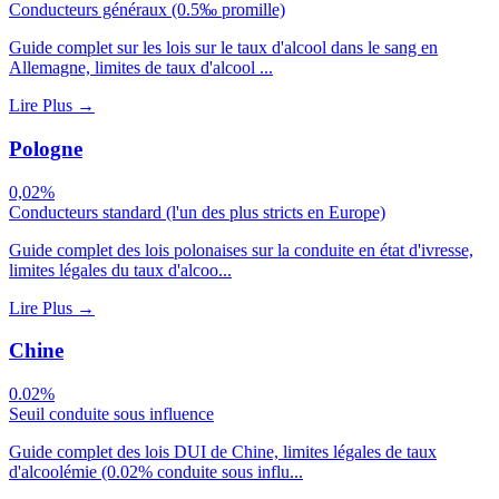
Conducteurs généraux (0.5‰ promille)
Guide complet sur les lois sur le taux d'alcool dans le sang en
Allemagne, limites de taux d'alcool ...
Lire Plus
→
Pologne
0,02%
Conducteurs standard (l'un des plus stricts en Europe)
Guide complet des lois polonaises sur la conduite en état d'ivresse,
limites légales du taux d'alcoo...
Lire Plus
→
Chine
0.02%
Seuil conduite sous influence
Guide complet des lois DUI de Chine, limites légales de taux
d'alcoolémie (0.02% conduite sous influ...