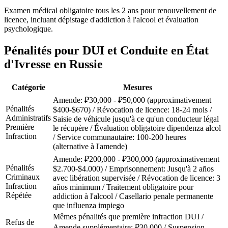
Examen médical obligatoire tous les 2 ans pour renouvellement de
licence, incluant dépistage d'addiction à l'alcool et évaluation
psychologique.
Pénalités pour DUI et Conduite en État
d'Ivresse en Russie
Catégorie
Mesures
Amende: ₽30,000 - ₽50,000 (approximativement
Pénalités
$400-$670) / Révocation de licence: 18-24 mois /
Administratifs
Saisie de véhicule jusqu'à ce qu'un conducteur légal
Première
le récupère / Évaluation obligatoire dipendenza alcol
Infraction
/ Service communautaire: 100-200 heures
(alternative à l'amende)
Amende: ₽200,000 - ₽300,000 (approximativement
Pénalités
$2.700-$4.000) / Emprisonnement: Jusqu'à 2 años
Criminaux
avec libération supervisée / Révocation de licence: 3
Infraction
años minimum / Traitement obligatoire pour
Répétée
addiction à l'alcool / Casellario penale permanente
que influenza impiego
Mêmes pénalités que première infraction DUI /
Refus de
Amende supplémentaire: ₽30,000 / Suspension