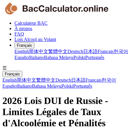
Calculateur BAC
À propos
FAQ
Lois Alcool au Volant
Français
English
简体中文
繁體中文
Deutsch
日本語
Français
한국어
Español
Italiano
Bahasa Melayu
Polski
Português
☰
Français
English
简体中文
繁體中文
Deutsch
日本語
Français
한국어
Español
Italiano
Bahasa Melayu
Polski
Português
2026 Lois DUI de Russie -
Limites Légales de Taux
d'Alcoolémie et Pénalités