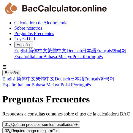
Calculadora de Alcoholemia
Sobre nosotros
Preguntas Frecuentes
Leyes DUI
Español
English
简体中文
繁體中文
Deutsch
日本語
Français
한국어
Español
Italiano
Bahasa Melayu
Polski
Português
☰
Español
English
简体中文
繁體中文
Deutsch
日本語
Français
한국어
Español
Italiano
Bahasa Melayu
Polski
Português
Preguntas Frecuentes
Respuestas a consultas comunes sobre el uso de la calculadora BAC
01
¿Qué tan precisos son los resultados?
+
02
¿Requiere pago o registro?
+