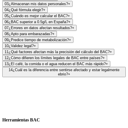
03
¿Almacenan mis datos personales?
+
04
¿Qué fórmula elegir?
+
05
¿Cuándo es mejor calcular el BAC?
+
06
¿BAC superior a 0.5g/L en España?
+
07
¿Errores en datos afectan resultados?
+
08
¿Apto para embarazadas?
+
09
¿Predice tiempo de metabolización?
+
10
¿Validez legal?
+
11
¿Qué factores afectan más la precisión del cálculo del BAC?
+
12
¿Cómo difieren los límites legales de BAC entre países?
+
13
¿El café, la comida o el agua reducen el BAC más rápido?
+
14
¿Cuál es la diferencia entre sentirse afectado y estar legalmente
ebrio?
+
Herramientas BAC