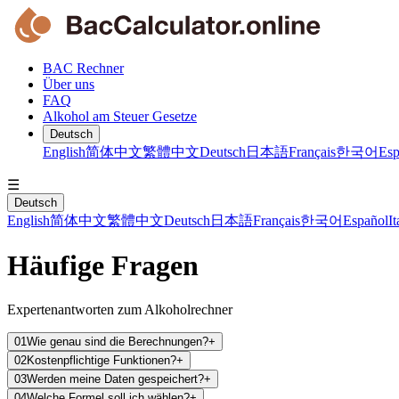
BAC Rechner
Über uns
FAQ
Alkohol am Steuer Gesetze
Deutsch
English
简体中文
繁體中文
Deutsch
日本語
Français
한국어
Esp
☰
Deutsch
English
简体中文
繁體中文
Deutsch
日本語
Français
한국어
Español
It
Häufige Fragen
Expertenantworten zum Alkoholrechner
01
Wie genau sind die Berechnungen?
+
02
Kostenpflichtige Funktionen?
+
03
Werden meine Daten gespeichert?
+
04
Welche Formel soll ich wählen?
+