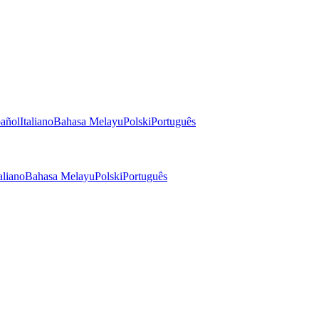
añol
Italiano
Bahasa Melayu
Polski
Português
aliano
Bahasa Melayu
Polski
Português