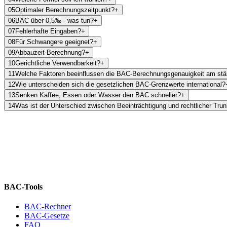
05
Optimaler Berechnungszeitpunkt?
+
06
BAC über 0,5‰ - was tun?
+
07
Fehlerhafte Eingaben?
+
08
Für Schwangere geeignet?
+
09
Abbauzeit-Berechnung?
+
10
Gerichtliche Verwendbarkeit?
+
11
Welche Faktoren beeinflussen die BAC-Berechnungsgenauigkeit am stä
12
Wie unterscheiden sich die gesetzlichen BAC-Grenzwerte international?
13
Senken Kaffee, Essen oder Wasser den BAC schneller?
+
14
Was ist der Unterschied zwischen Beeinträchtigung und rechtlicher Tru
BAC-Tools
BAC-Rechner
BAC-Gesetze
FAQ