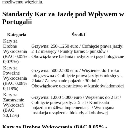
możliwemu więzieniu.
Standardy Kar za Jazdę pod Wpływem w
Portugalii
Kategoria
Środki
Kary za
Drobne
Grzywna: 250-1.250 euro / Cofnięcie prawa jazdy:
Wykroczenia
2-12 miesięcy / Punkty karne: 5 punktów /
(BAC 0,05% -
Obowiązkowe badania medyczne i psychologiczne
0,079%)
Kary za
Grzywna: 500-2.500 euro / Więzienie: do 1 roku
Poważne
lub grzywna / Cofnięcie prawa jazdy: 6 miesięcy -
Wykroczenia
2 lata / Zatrzymanie pojazdu: 30 dni /
(BAC 0,08% -
Obowiązkowe uczestnictwo w kursie świadomości
0,119%)
Kary za
Grzywna: 1.000-5.000 euro / Więzienie: do 2 lat /
Zaostrzenie
Cofnięcie prawa jazdy: 2-5 lat / Konfiskata
Wykroczeń
pojazdu: możliwa implementacja / Wymagana
(BAC
instalacja urządzenia blokady alkoholowej
≥0,12%)
Kary za Drobne Wykroczenia (BAC 0,05% -