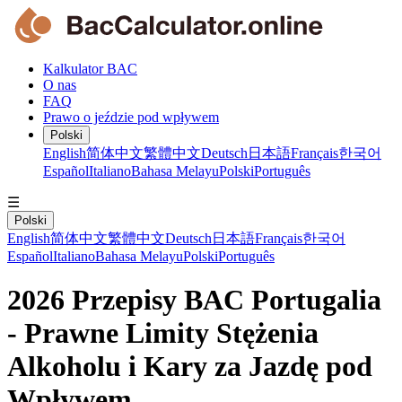
Kalkulator BAC
O nas
FAQ
Prawo o jeździe pod wpływem
Polski
English
简体中文
繁體中文
Deutsch
日本語
Français
한국어
Español
Italiano
Bahasa Melayu
Polski
Português
☰
Polski
English
简体中文
繁體中文
Deutsch
日本語
Français
한국어
Español
Italiano
Bahasa Melayu
Polski
Português
2026 Przepisy BAC Portugalia
- Prawne Limity Stężenia
Alkoholu i Kary za Jazdę pod
Wpływem