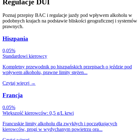
Regulacje DUI
Poznaj przepisy BAC i regulacje jazdy pod wpływem alkoholu w
podobnych krajach na podstawie bliskości geograficznej i systemów
prawnych.
Hiszpania
0,05%
Standardowi kierowcy
Kompletny przewodnik po hiszpańskich przepisach o jeździe pod
wpływem alkoholu, prawne limity stężen...
Czytaj więcej
→
Francja
0.05%
Większość kierowców: 0,5 g/L krwi
Francuskie limity alkoholu dla zwykłych i początkujących
kierowców, progi w wydychanym powietrzu ora...
Czytaj więcej
→