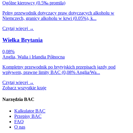
Ogólne kierowcy (0.5‰ promila)
Pełny przewodnik dotyczący praw dotyczących alkoholu w
Niemczech, granicy alkoholu w krwi (0.05%), k...
Czytaj więcej
→
Wielka Brytania
0,08%
Anglia, Walia i Irlandia Północna
Kompletny przewodnik po brytyjskich przepisach jazdy pod
wpływem, prawne limity BAC (0,08% Anglia/Wa...
Czytaj więcej
→
Zobacz wszystkie kraje
Narzędzia BAC
Kalkulator BAC
Przepisy BAC
FAQ
O nas