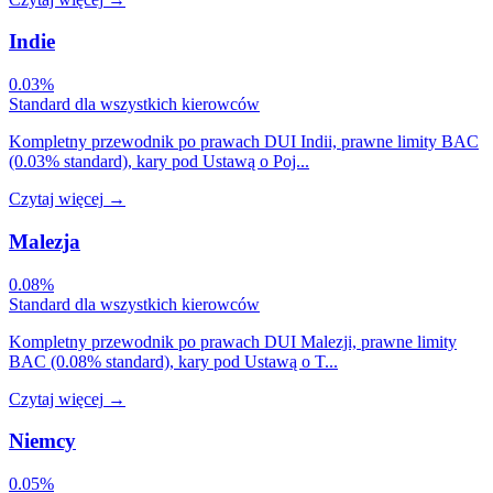
Indie
0.03%
Standard dla wszystkich kierowców
Kompletny przewodnik po prawach DUI Indii, prawne limity BAC
(0.03% standard), kary pod Ustawą o Poj...
Czytaj więcej
→
Malezja
0.08%
Standard dla wszystkich kierowców
Kompletny przewodnik po prawach DUI Malezji, prawne limity
BAC (0.08% standard), kary pod Ustawą o T...
Czytaj więcej
→
Niemcy
0.05%