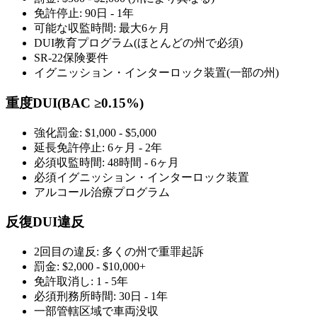
免許停止: 90日 - 1年
可能な収監時間: 最大6ヶ月
DUI教育プログラム(ほとんどの州で必須)
SR-22保険要件
イグニッション・インターロック装置(一部の州)
重度DUI(BAC ≥0.15%)
強化罰金: $1,000 - $5,000
延長免許停止: 6ヶ月 - 2年
必須収監時間: 48時間 - 6ヶ月
必須イグニッション・インターロック装置
アルコール治療プログラム
反復DUI違反
2回目の違反: 多くの州で重罪起訴
罰金: $2,000 - $10,000+
免許取消し: 1 - 5年
必須刑務所時間: 30日 - 1年
一部管轄区域で車両没収