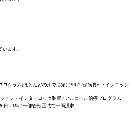
しています。
DUI教育プログラム(ほとんどの州で必須) / SR-22保険要件 / イグニッシ
 / 必須イグニッション・インターロック装置 / アルコール治療プログラム
間: 30日 - 1年 / 一部管轄区域で車両没収