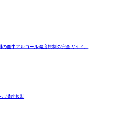
・準州の血中アルコール濃度規制の完全ガイド。
ール濃度規制