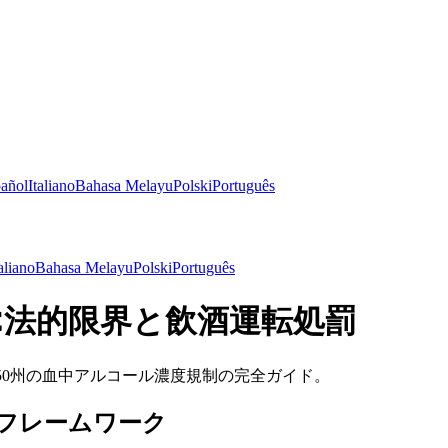
añol
Italiano
Bahasa Melayu
Polski
Português
aliano
Bahasa Melayu
Polski
Português
BAC法的限界と飲酒運転処罰
、全50州の血中アルコール濃度規制の完全ガイド。
的フレームワーク