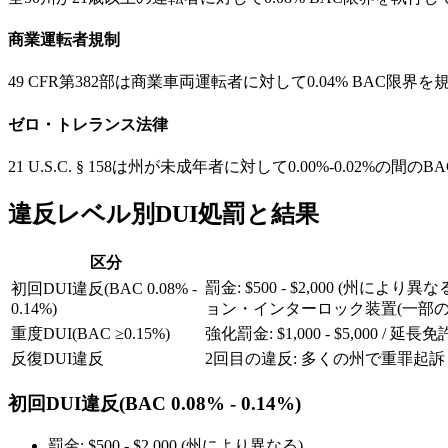
商業運転者規制
49 CFR第382部は商業車両運転者に対して0.04% BAC
ゼロ・トレランス法律
21 U.S.C. § 158は州が未成年者に対して0.00%-0.
違反レベル別DUI処罰と結果
区分
罰金: $500 - $2,000 (州によ
初回DUI違反(BAC 0.08% -
0.14%)
ョン・インターロック装置(一部の
重度DUI(BAC ≥0.15%)
強化罰金: $1,000 - $5,000
反復DUI違反
2回目の違反: 多くの州で重罪起訴 / 罰金:
初回DUI違反(BAC 0.08% - 0.14%)
罰金: $500 - $2,000 (州により異なる)