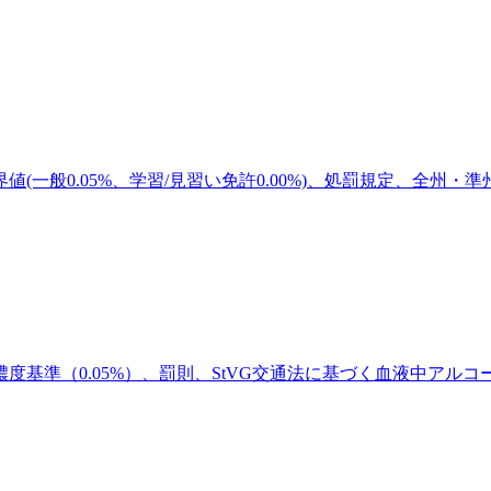
一般0.05%、学習/見習い免許0.00%)、処罰規定、全州
基準（0.05%）、罰則、StVG交通法に基づく血液中アルコ