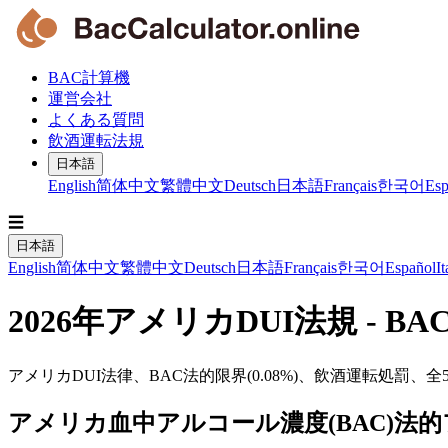
BAC計算機
運営会社
よくある質問
飲酒運転法規
日本語
English
简体中文
繁體中文
Deutsch
日本語
Français
한국어
Esp
☰
日本語
English
简体中文
繁體中文
Deutsch
日本語
Français
한국어
Español
It
2026年アメリカDUI法規 - 
アメリカDUI法律、BAC法的限界(0.08%)、飲酒運転処罰
アメリカ血中アルコール濃度(BAC)法