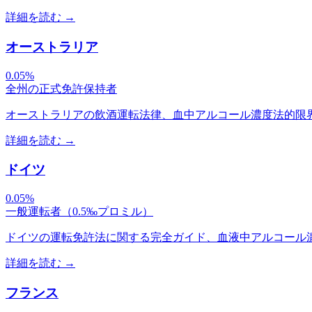
詳細を読む
→
オーストラリア
0.05%
全州の正式免許保持者
オーストラリアの飲酒運転法律、血中アルコール濃度法的限界値(
詳細を読む
→
ドイツ
0.05%
一般運転者（0.5‰プロミル）
ドイツの運転免許法に関する完全ガイド、血液中アルコール濃度
詳細を読む
→
フランス