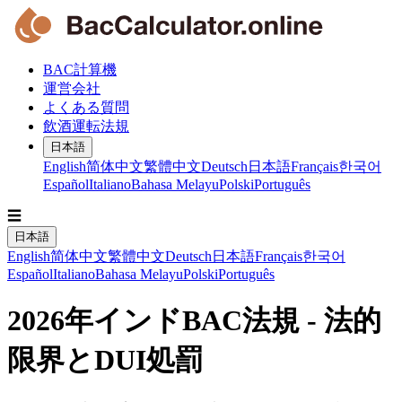
BAC計算機
運営会社
よくある質問
飲酒運転法規
日本語
English
简体中文
繁體中文
Deutsch
日本語
Français
한국어
Español
Italiano
Bahasa Melayu
Polski
Português
☰
日本語
English
简体中文
繁體中文
Deutsch
日本語
Français
한국어
Español
Italiano
Bahasa Melayu
Polski
Português
2026年インドBAC法規 - 法的
限界とDUI処罰