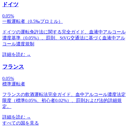
ドイツ
0.05%
一般運転者（0.5‰プロミル）
ドイツの運転免許法に関する完全ガイド、血液中アルコール
濃度基準（0.05%）、罰則、StVG交通法に基づく血液中アル
コール濃度規制
詳細を読む
→
フランス
0.05%
標準運転者
フランスの飲酒運転法完全ガイド、血中アルコール濃度法定
限度（標準0.05%、初心者0.02%）、罰則および法的詳細規
定。
詳細を読む
→
すべての国を見る