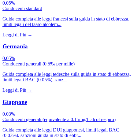
0,05%
Conducenti standard
Guida completa alle leggi francesi sulla guida in stato di ebbrezza,
limiti legali del tasso alcolem...
Leggi di Più
→
Germania
0.05%
Conducenti generali (0.5‰ per mille)
Guida completa alle leggi tedesche sulla guida in stato di ebbrezza,
limiti legali BAC (0.05%), sanz...
Leggi di Più
→
Giappone
0.03%
Conducenti generali (equivalente a 0.15mg/L alcol respiro)
Guida completa alle leggi DUI giapponesi, limiti legali BAC
(0.03%), sanzioni guida in stato di ebbr...