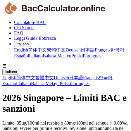
Calcolatore BAC
Chi Siamo
FAQ
Leggi Guida Ebbrezza
Italiano
English
简体中文
繁體中文
Deutsch
日本語
Français
한국어
Español
Italiano
Bahasa Melayu
Polski
Português
☰
Italiano
English
简体中文
繁體中文
Deutsch
日本語
Français
한국어
Español
Italiano
Bahasa Melayu
Polski
Português
2026 Singapore – Limiti BAC e
sanzioni
Limite: 35µg/100ml nel respiro o 80mg/100ml nel sangue (~0,08%).
Sanzioni severe per primi e recidivi; revisione limiti annunciata nel