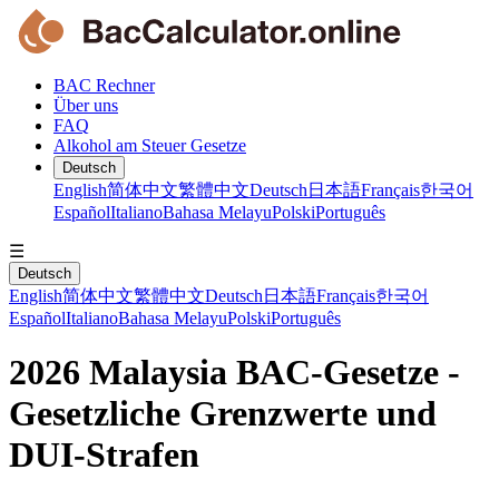
BAC Rechner
Über uns
FAQ
Alkohol am Steuer Gesetze
Deutsch
English
简体中文
繁體中文
Deutsch
日本語
Français
한국어
Español
Italiano
Bahasa Melayu
Polski
Português
☰
Deutsch
English
简体中文
繁體中文
Deutsch
日本語
Français
한국어
Español
Italiano
Bahasa Melayu
Polski
Português
2026 Malaysia BAC-Gesetze -
Gesetzliche Grenzwerte und
DUI-Strafen