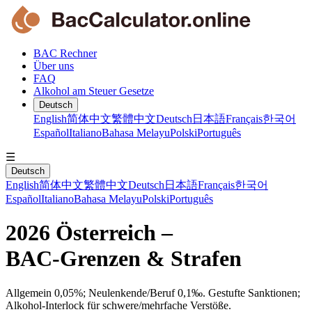
BAC Rechner
Über uns
FAQ
Alkohol am Steuer Gesetze
Deutsch
English
简体中文
繁體中文
Deutsch
日本語
Français
한국어
Español
Italiano
Bahasa Melayu
Polski
Português
☰
Deutsch
English
简体中文
繁體中文
Deutsch
日本語
Français
한국어
Español
Italiano
Bahasa Melayu
Polski
Português
2026 Österreich –
BAC‑Grenzen & Strafen
Allgemein 0,05%; Neulenkende/Beruf 0,1‰. Gestufte Sanktionen;
Alkohol‑Interlock für schwere/mehrfache Verstöße.