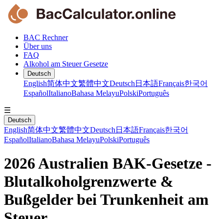
BAC Rechner
Über uns
FAQ
Alkohol am Steuer Gesetze
Deutsch
English
简体中文
繁體中文
Deutsch
日本語
Français
한국어
Español
Italiano
Bahasa Melayu
Polski
Português
☰
Deutsch
English
简体中文
繁體中文
Deutsch
日本語
Français
한국어
Español
Italiano
Bahasa Melayu
Polski
Português
2026 Australien BAK-Gesetze -
Blutalkoholgrenzwerte &
Bußgelder bei Trunkenheit am
Steuer