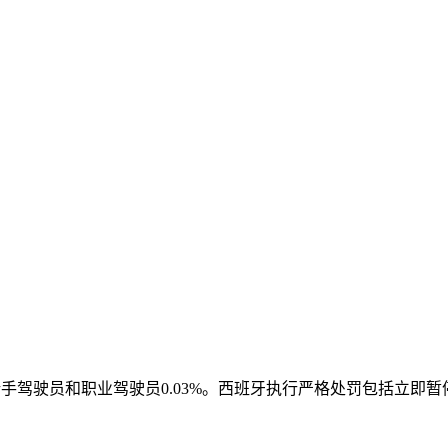
新手驾驶员和职业驾驶员0.03%。西班牙执行严格处罚包括立即暂