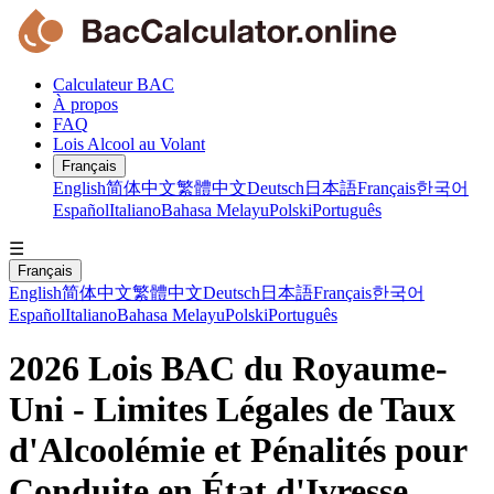
Calculateur BAC
À propos
FAQ
Lois Alcool au Volant
Français
English
简体中文
繁體中文
Deutsch
日本語
Français
한국어
Español
Italiano
Bahasa Melayu
Polski
Português
☰
Français
English
简体中文
繁體中文
Deutsch
日本語
Français
한국어
Español
Italiano
Bahasa Melayu
Polski
Português
2026 Lois BAC du Royaume-
Uni - Limites Légales de Taux
d'Alcoolémie et Pénalités pour
Conduite en État d'Ivresse