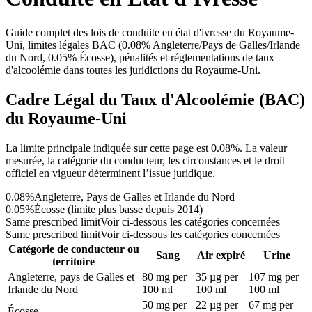
Guide complet des lois de conduite en état d'ivresse du Royaume-
Uni, limites légales BAC (0.08% Angleterre/Pays de Galles/Irlande
du Nord, 0.05% Écosse), pénalités et réglementations de taux
d'alcoolémie dans toutes les juridictions du Royaume-Uni.
Cadre Légal du Taux d'Alcoolémie (BAC)
du Royaume-Uni
La limite principale indiquée sur cette page est 0.08%. La valeur
mesurée, la catégorie du conducteur, les circonstances et le droit
officiel en vigueur déterminent l’issue juridique.
0.08%
Angleterre, Pays de Galles et Irlande du Nord
0.05%
Écosse (limite plus basse depuis 2014)
Same prescribed limit
Voir ci-dessous les catégories concernées
Same prescribed limit
Voir ci-dessous les catégories concernées
Catégorie de conducteur ou
Sang
Air expiré
Urine
territoire
Angleterre, pays de Galles et
80 mg per
35 µg per
107 mg per
Irlande du Nord
100 ml
100 ml
100 ml
50 mg per
22 µg per
67 mg per
Écosse