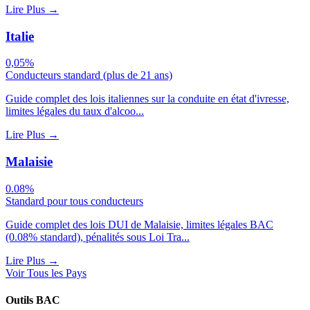
Lire Plus
→
Italie
0,05%
Conducteurs standard (plus de 21 ans)
Guide complet des lois italiennes sur la conduite en état d'ivresse,
limites légales du taux d'alcoo...
Lire Plus
→
Malaisie
0.08%
Standard pour tous conducteurs
Guide complet des lois DUI de Malaisie, limites légales BAC
(0.08% standard), pénalités sous Loi Tra...
Lire Plus
→
Voir Tous les Pays
Outils BAC